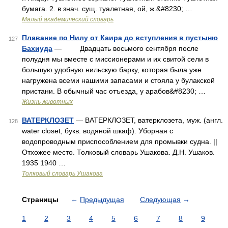
бумага. 2. в знач. сущ. туалетная, ой, ж.&#8230; …
Малый академический словарь
Плавание по Нилу от Каира до вступления в пустыню
127
Бахиуда
— Двадцать восьмого сентября после
полудня мы вместе с миссионерами и их свитой сели в
большую удобную нильскую барку, которая была уже
нагружена всеми нашими запасами и стояла у булакской
пристани. В обычный час отъезда, у арабов&#8230; …
Жизнь животных
ВАТЕРКЛОЗЕТ
— ВАТЕРКЛОЗЕТ, ватерклозета, муж. (англ.
128
water closet, букв. водяной шкаф). Уборная с
водопроводным приспособлением для промывки судна. ||
Отхожее место. Толковый словарь Ушакова. Д.Н. Ушаков.
1935 1940 …
Толковый словарь Ушакова
Страницы
←
Предыдущая
Следующая
→
1
2
3
4
5
6
7
8
9