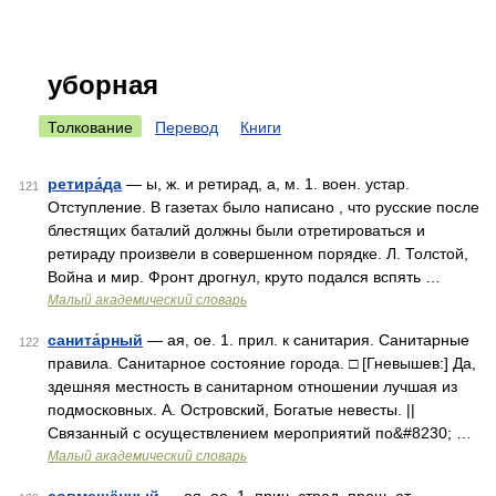
уборная
Толкование
Перевод
Книги
ретира́да
— ы, ж. и ретирад, а, м. 1. воен. устар.
121
Отступление. В газетах было написано , что русские после
блестящих баталий должны были отретироваться и
ретираду произвели в совершенном порядке. Л. Толстой,
Война и мир. Фронт дрогнул, круто подался вспять …
Малый академический словарь
санита́рный
— ая, ое. 1. прил. к санитария. Санитарные
122
правила. Санитарное состояние города. □ [Гневышев:] Да,
здешняя местность в санитарном отношении лучшая из
подмосковных. А. Островский, Богатые невесты. ||
Связанный с осуществлением мероприятий по&#8230; …
Малый академический словарь