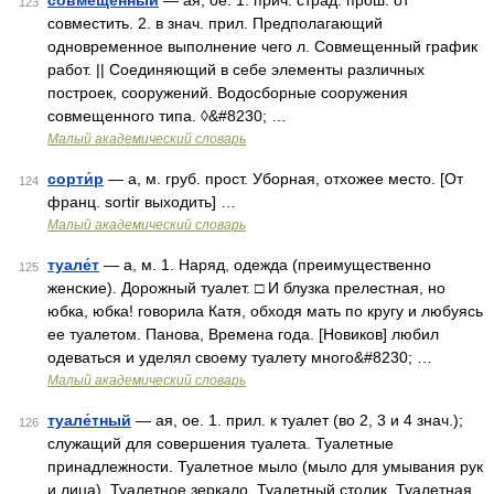
совмещённый
— ая, ое. 1. прич. страд. прош. от
123
совместить. 2. в знач. прил. Предполагающий
одновременное выполнение чего л. Совмещенный график
работ. || Соединяющий в себе элементы различных
построек, сооружений. Водосборные сооружения
совмещенного типа. ◊&#8230; …
Малый академический словарь
сорти́р
— а, м. груб. прост. Уборная, отхожее место. [От
124
франц. sortir выходить] …
Малый академический словарь
туале́т
— а, м. 1. Наряд, одежда (преимущественно
125
женские). Дорожный туалет. □ И блузка прелестная, но
юбка, юбка! говорила Катя, обходя мать по кругу и любуясь
ее туалетом. Панова, Времена года. [Новиков] любил
одеваться и уделял своему туалету много&#8230; …
Малый академический словарь
туале́тный
— ая, ое. 1. прил. к туалет (во 2, 3 и 4 знач.);
126
служащий для совершения туалета. Туалетные
принадлежности. Туалетное мыло (мыло для умывания рук
и лица). Туалетное зеркало. Туалетный столик. Туалетная